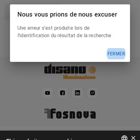
Contenus
0
Nous vous prions de nous excuser
Une erreur s’est produite lors de
l'identification du résultat de la recherche.
FERMER
Disano
×