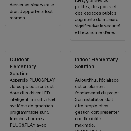
rues, grandes ou
dernier se réservant le
petites, des ponts et
droit d’apporter à tout
des espaces publics
momen...
augmente de manière
significative la sécurité
et l’économie d’éne...
Outdoor
Indoor Elementary
Elementary
Solution
Solution
Appareils PLUG&PLAY
Aujourd’hui, l’éclairage
: le corps éclairant est
est un élément
doté d’un driver LED
fondamental du projet.
intelligent. minuit virtuel
Son installation doit
système de gradation
être simple et sa
programmable sur 5
gestion doit présenter
tranches horaires
une flexibilité
PLUG&PLAY avec
maximale.