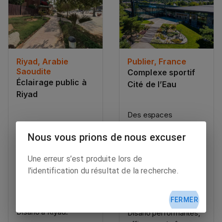
Riyad, Arabie
Publier, France
Saoudite
Complexe sportif
Éclairage public à
Cité de l’Eau
Riyad
Des espaces
L’éclairage public est
différents selon les
essentiel pour rendre
Nous vous prions de nous excuser
disciplines sportives,
les villes plus
mais une même
agréables à vivre, à
exigence : un éclairage
Une erreur s’est produite lors de
condition qu’il soit
irréprochable. Le
l'identification du résultat de la recherche.
performant, efficace
complexe sportif de
et durable, comme le
Publier peut compter
FERMER
système installé par
sur des solutions
Disano à Riyad.
Disano performantes,