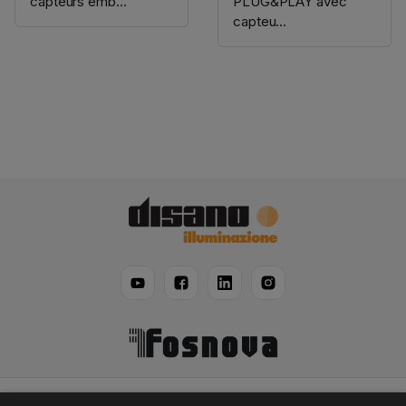
capteurs emb...
PLUG&PLAY avec
capteu...
Disano