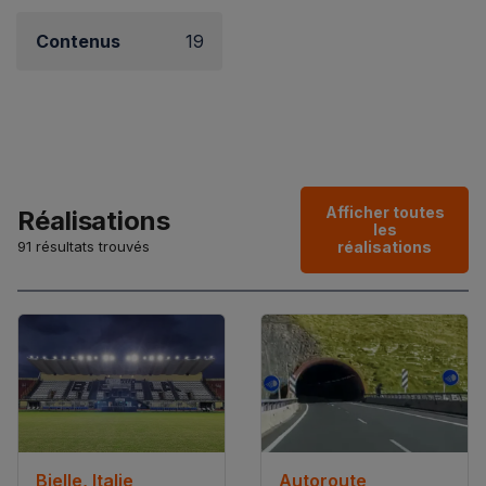
Contenus
19
Afficher toutes
Réalisations
les
91 résultats trouvés
réalisations
Bielle, Italie
Autoroute