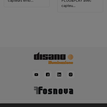
capteurs emb...
PLUG&PLAY avec
capteu...
Disano