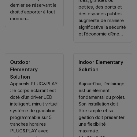
rues, grandes ou
dernier se réservant le
petites, des ponts et
droit d’apporter à tout
des espaces publics
momen...
augmente de manière
significative la sécurité
et l’économie d’éne...
Outdoor
Indoor Elementary
Elementary
Solution
Solution
Appareils PLUG&PLAY
Aujourd’hui, l’éclairage
: le corps éclairant est
est un élément
doté d’un driver LED
fondamental du projet.
intelligent. minuit virtuel
Son installation doit
système de gradation
être simple et sa
programmable sur 5
gestion doit présenter
tranches horaires
une flexibilité
PLUG&PLAY avec
maximale.