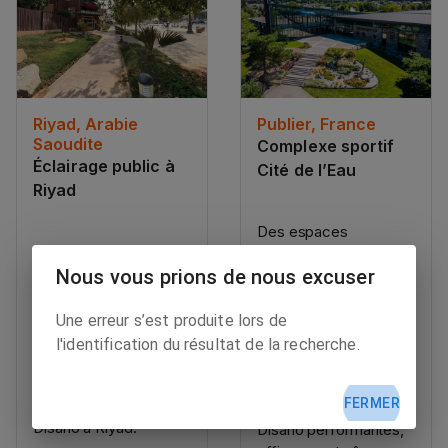
Riyad, Arabie
Publier, France
Saoudite
Complexe sportif
Éclairage public à
Cité de l’Eau
Riyad
Des espaces
L’éclairage public est
différents selon les
essentiel pour rendre
Nous vous prions de nous excuser
disciplines sportives,
les villes plus
mais une même
agréables à vivre, à
exigence : un éclairage
Une erreur s’est produite lors de
condition qu’il soit
irréprochable. Le
l'identification du résultat de la recherche.
performant, efficace
complexe sportif de
et durable, comme le
Publier peut compter
FERMER
système installé par
sur des solutions
Disano à Riyad.
Disano performantes,