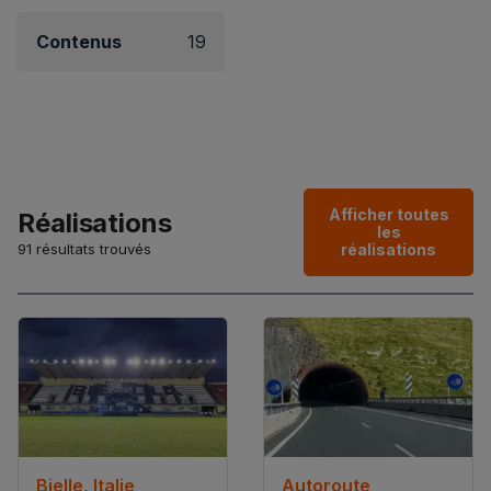
Contenus
19
Afficher toutes
Réalisations
les
91 résultats trouvés
réalisations
Bielle, Italie
Autoroute