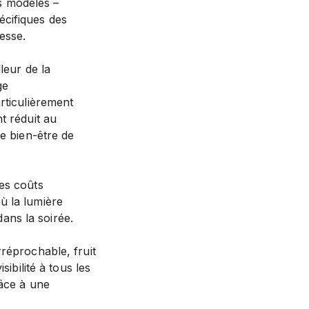
ts modèles –
écifiques des
tesse.
leur de la
ge
rticulièrement
t réduit au
le bien-être de
es coûts
ù la lumière
dans la soirée.
rréprochable, fruit
ibilité à tous les
râce à une