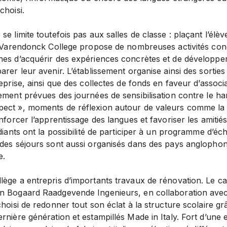
choisi.
se limite toutefois pas aux salles de classe : plaçant l’él
le Varendonck College propose de nombreuses activités co
nes d’acquérir des expériences concrètes et de développer
arer leur avenir. L’établissement organise ainsi des sorties
eprise, ainsi que des collectes de fonds en faveur d’associa
ement prévues des journées de sensibilisation contre le ha
ect », moments de réflexion autour de valeurs comme la 
enforcer l’apprentissage des langues et favoriser les amitié
udiants ont la possibilité de participer à un programme d’
 des séjours sont aussi organisés dans des pays anglopho
e.
ège a entrepris d’importants travaux de rénovation. Le ca
n Bogaard Raadgevende Ingenieurs, en collaboration avec
choisi de redonner tout son éclat à la structure scolaire g
ernière génération et estampillés Made in Italy. Fort d’une