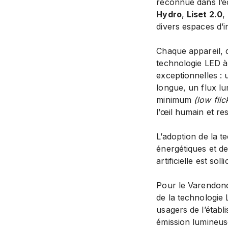
reconnue dans l’éc
Hydro
,
Liset 2.0
,
divers espaces d’in
Chaque appareil, d
technologie LED à
exceptionnelles : 
longue, un flux lu
minimum
(low flic
l’œil humain et r
L’adoption de la 
énergétiques et d
artificielle est so
Pour le Varendon
de la technologie L
usagers de l’établ
émission lumineuse