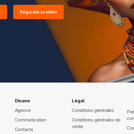
e
Regarder la vidéo
Disano
Légal
Agence
Conditions générales
Pol
con
Communication
Conditions générales de
vente
Coo
Contacts