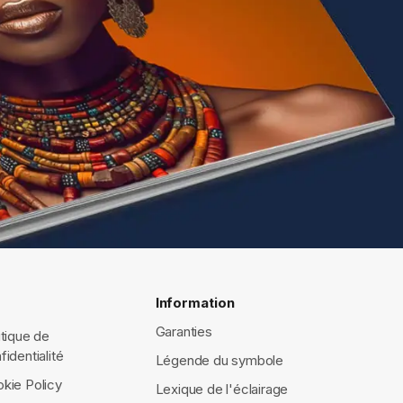
Information
Garanties
itique de
fidentialité
Légende du symbole
kie Policy
Lexique de l'éclairage