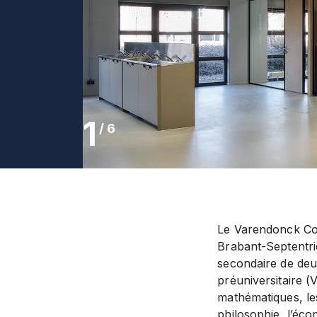
1
/
6
Le Varendonck Col
Brabant-Septentri
secondaire de deu
préuniversitaire (V
mathématiques, les
philosophie, l’éc