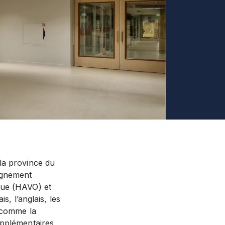
la province du
ignement
que (HAVO) et
s, l’anglais, les
s comme la
upplémentaires,