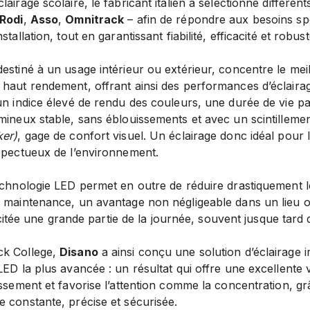
lairage scolaire, le fabricant italien a sélectionné différen
Rodi
,
Asso
,
Omnitrack
– afin de répondre aux besoins sp
stallation, tout en garantissant fiabilité, efficacité et robus
estiné à un usage intérieur ou extérieur, concentre le meil
 haut rendement, offrant ainsi des performances d’éclaira
un indice élevé de rendu des couleurs, une durée de vie pa
mineux stable, sans éblouissements et avec un scintillemen
ker)
, gage de confort visuel. Un éclairage donc idéal pour 
espectueux de l’environnement.
technologie LED permet en outre de réduire drastiquement l
e maintenance, un avantage non négligeable dans un lieu o
llicitée une grande partie de la journée, souvent jusque tard 
ck College,
Disano
a ainsi conçu une solution d’éclairage i
ED la plus avancée : un résultat qui offre une excellente vis
issement et favorise l’attention comme la concentration, g
 constante, précise et sécurisée.