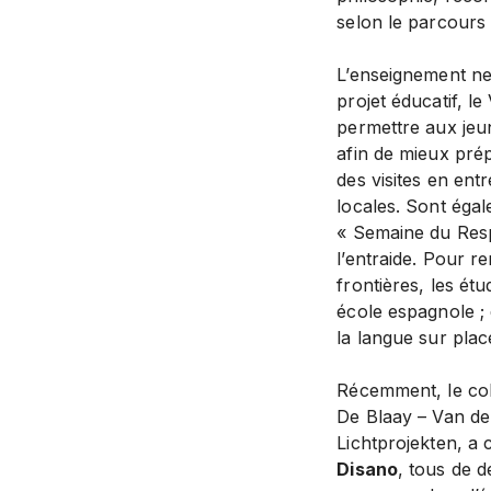
selon le parcours 
L’enseignement ne 
projet éducatif, 
permettre aux jeu
afin de mieux prép
des visites en entr
locales. Sont égal
« Semaine du Resp
l’entraide. Pour r
frontières, les ét
école espagnole ;
la langue sur plac
Récemment, le coll
De Blaay – Van de
Lichtprojekten, a 
Disano
, tous de d