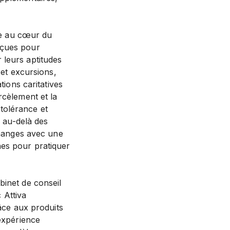
ève au cœur du
nçues pour
 leurs aptitudes
 et excursions,
tions caritatives
rcèlement et la
tolérance et
s au-delà des
échanges avec une
nes pour pratiquer
binet de conseil
 Attiva
râce aux produits
 expérience