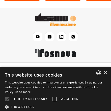
Disano
×
This website uses cookies
This website uses cookies to improve user experience. By using our
Légal
ENGLISH
website you consent to all cookies in accordance with our Cookie
Policy.
Read more
ITALIAN
Information
STRICTLY NECESSARY
TARGETING
SHOW DETAILS