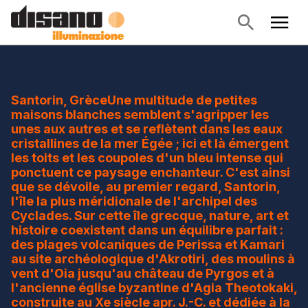
Santorin, GrèceUne multitude de petites
maisons blanches semblent s'agripper les
unes aux autres et se reflètent dans les eaux
cristallines de la mer Égée ; ici et là émergent
les toits et les coupoles d'un bleu intense qui
ponctuent ce paysage enchanteur. C'est ainsi
que se dévoile, au premier regard, Santorin,
l'île la plus méridionale de l'archipel des
Cyclades. Sur cette île grecque, nature, art et
histoire coexistent dans un équilibre parfait :
des plages volcaniques de Perissa et Kamari
au site archéologique d'Akrotiri, des moulins à
vent d'Oia jusqu'au château de Pyrgos et à
l'ancienne église byzantine d'Agia Theotokaki,
construite au Xe siècle apr. J.-C. et dédiée à la