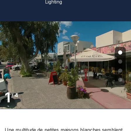
Lighting
1
/
4
Une multitude de petites maisons blanches semblent