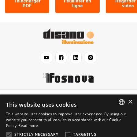
Télécharger
Feuilleter en
Regarder 
PDF
ligne
vidéo
Disano
×
This website uses cookies
This website uses cookies to improve user experience. By using our
Légal
ENGLISH
website you consent to all cookies in accordance with our Cookie
Policy.
Read more
ITALIAN
Information
STRICTLY NECESSARY
TARGETING