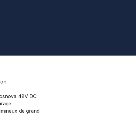
ion.
osnova
48V DC
irage
lumineux de grand