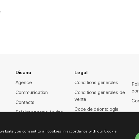
e
Disano
Légal
Agence
Conditions générales
Pol
con
Communication
Conditions générales de
vente
Coo
Contacts
Code de déontologie
Rejoignez notre équipe
website you consent to all cookies in accordance with our Cookie