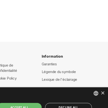
Information
Garanties
itique de
fidentialité
Légende du symbole
kie Policy
Lexique de l'éclairage
×
ENGLISH
ACCEPT ALL
DECLINE ALL