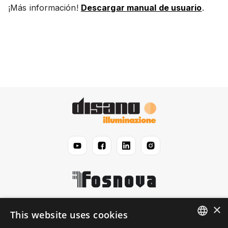
¡Más información!
Descargar manual de usuario
.
×
Disano
This website uses cookies