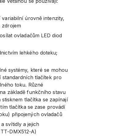
 ale většinou se používají:
variabilní úrovně intenzity,
m zdrojem
posílat ovladačům LED diod
dnictvím lehkého doteku;
elné systémy, které se mohou
í standardních tlačítek pro
elného toku. Různé
 na základě funkčního stavu
 stisknem tlačítka se zapínají
tím tlačítka se zase provádí
oku) připojených ovladačů
svítidly a jejich
SITT-DMX512-A)