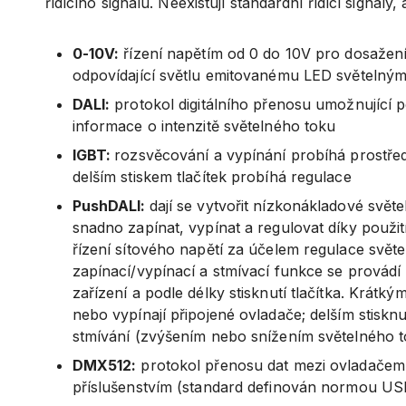
řídícího signálu. Neexistují standardní řídící signály,
0-10V:
řízení napětím od 0 do 10V pro dosažení 
odpovídající světlu emitovanému LED světelný
DALI:
protokol digitálního přenosu umožnující 
informace o intenzitě světelného toku
IGBT:
rozsvěcování a vypínání probíhá prostře
delším stiskem tlačítek probíhá regulace
PushDALI:
dají se vytvořit nízkonákladové svět
snadno zapínat, vypínat a regulovat díky použit
řízení sítového napětí za účelem regulace svět
zapínací/vypínací a stmívací funkce se provádí
zařízení a podle délky stisknutí tlačítka. Krátkým
nebo vypínají připojené ovladače; delším stisknu
stmívání (zvýšením nebo snížením světelného t
DMX512:
protokol přenosu dat mezi ovladačem a 
příslušenstvím (standard definován normou U