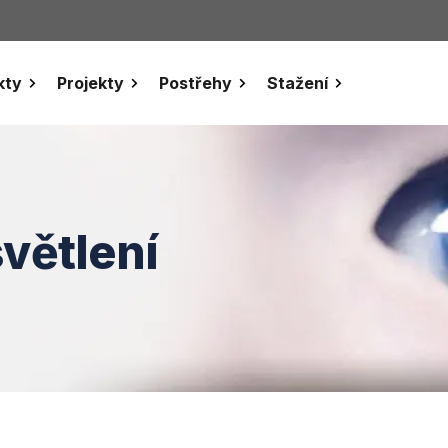
kty
Projekty
Postřehy
Stažení
větlení