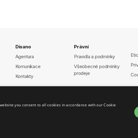
Disano
Právní
Eti
Agentura
Pravidla a podmínky
Pri
Komunikace
Všeobecné podmínky
prodeje
Coo
Kontakty
website you consent to all cookies in accordance with our Cookie
1460150