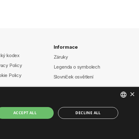
Informace
cký kodex
Záruky
vacy Policy
Legenda o symbolech
kie Policy
Slovníček osvětlení
×
ENGLISH
ACCEPT ALL
DECLINE ALL
ITALIAN