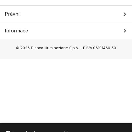
Právní
Informace
© 2026 Disano Illuminazione S.p.A. - P.IVA 06191460150