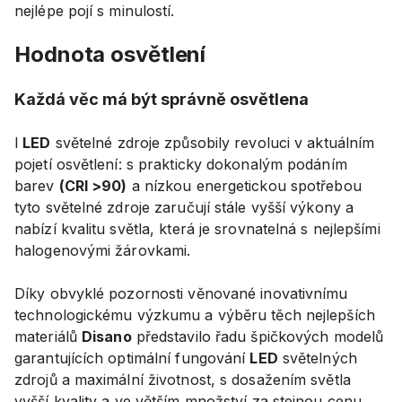
nejlépe pojí s minulostí.
Hodnota osvětlení
Každá věc má být správně osvětlena
I
LED
světelné zdroje způsobily revoluci v aktuálním
pojetí osvětlení: s prakticky dokonalým podáním
barev
(CRI >90)
a nízkou energetickou spotřebou
tyto světelné zdroje zaručují stále vyšší výkony a
nabízí kvalitu světla, která je srovnatelná s nejlepšími
halogenovými žárovkami.
Díky obvyklé pozornosti věnované inovativnímu
technologickému výzkumu a výběru těch nejlepších
materiálů
Disano
představilo řadu špičkových modelů
garantujících optimální fungování
LED
světelných
zdrojů a maximální životnost, s dosažením světla
vyšší kvality a ve větším množství za stejnou cenu.