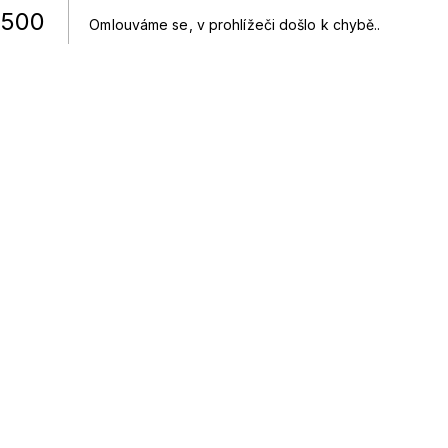
500
Omlouváme se, v prohlížeči došlo k chybě.
.