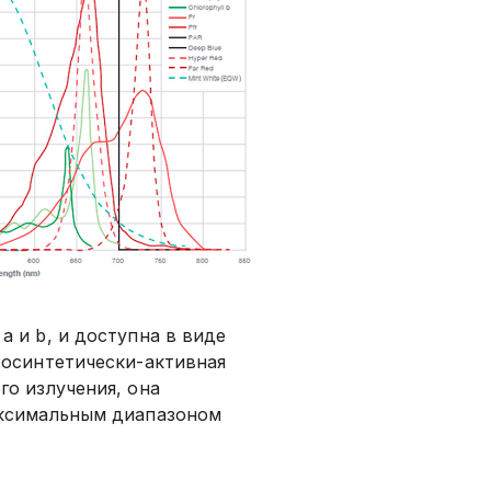
a и b, и доступна в виде
тосинтетически-активная
го излучения, она
аксимальным диапазоном