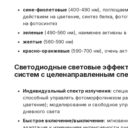
сине-фиолетовые
(400-490 нм), поглощаем
действием на цветение, синтез белка, фот
на фотосинтез
зеленые
(490-560 нм), наименее активны в
желтые
(560-590 нм)
красно-оранжевые
(590-700 нм), очень ак
Светодиодные световые эффект
систем с целенаправленным сп
Индивидуальный спектр излучения:
специа
способный управлять фотоморфогенезом рас
цветение); моделирование и свободное уп
дневного света
Быстрое включение/выключение:
мгновенн
адаптация к изменениям интенсивности дне