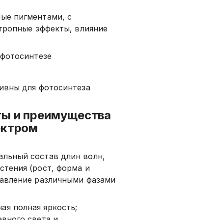
ые пигментами, с
отропные эффекты, влияние
 фотосинтезе
тивны для фотосинтеза
ы и преимущества
ектром
льный состав длин волн,
тения (рост, форма и
равление различными фазами
ая полная яркость;
вного света и,