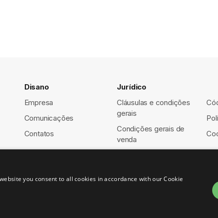
Disano
Jurídico
Empresa
Cláusulas e condições
Cód
gerais
Comunicações
Pol
Condições gerais de
Contatos
Coo
venda
website you consent to all cookies in accordance with our Cookie
1460150