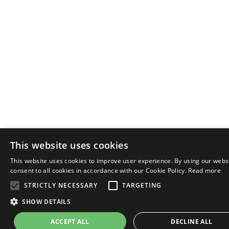
This website uses cookies
This website uses cookies to improve user experience. By using our webs
E
consent to all cookies in accordance with our Cookie Policy.
Read more
STRICTLY NECESSARY
TARGETING
I
SHOW DETAILS
ACCEPT ALL
DECLINE ALL