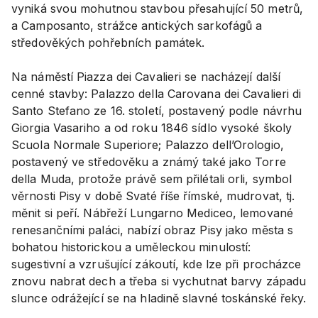
vyniká svou mohutnou stavbou přesahující 50 metrů,
a Camposanto, strážce antických sarkofágů a
středověkých pohřebních památek.
Na náměstí Piazza dei Cavalieri se nacházejí další
cenné stavby: Palazzo della Carovana dei Cavalieri di
Santo Stefano ze 16. století, postavený podle návrhu
Giorgia Vasariho a od roku 1846 sídlo vysoké školy
Scuola Normale Superiore; Palazzo dell’Orologio,
postavený ve středověku a známý také jako Torre
della Muda, protože právě sem přilétali orli, symbol
věrnosti Pisy v době Svaté říše římské, mudrovat, tj.
měnit si peří. Nábřeží Lungarno Mediceo, lemované
renesančními paláci, nabízí obraz Pisy jako města s
bohatou historickou a uměleckou minulostí:
sugestivní a vzrušující zákoutí, kde lze při procházce
znovu nabrat dech a třeba si vychutnat barvy západu
slunce odrážející se na hladině slavné toskánské řeky.