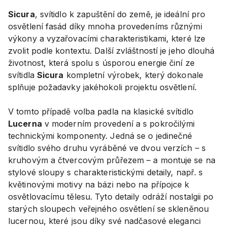
Sicura
, svítidlo k zapuštění do země, je ideální pro
osvětlení fasád díky mnoha provedeníms různými
výkony a vyzařovacími charakteristikami, které lze
zvolit podle kontextu. Další zvláštností je jeho dlouhá
životnost, která spolu s úsporou energie činí ze
svítidla
Sicura
kompletní výrobek, který dokonale
splňuje požadavky jakéhokoli projektu osvětlení.
V tomto případě volba padla na klasické svítidlo
Lucerna
v moderním provedení a s pokročilými
technickými komponenty. Jedná se o jedinečné
svítidlo svého druhu vyráběné ve dvou verzích – s
kruhovým a čtvercovým průřezem – a montuje se na
stylové sloupy s charakteristickými detaily, např. s
květinovými motivy na bázi nebo na přípojce k
osvětlovacímu tělesu. Tyto detaily odráží nostalgii po
starých sloupech veřejného osvětlení se skleněnou
lucernou, které jsou díky své nadčasové eleganci