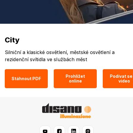
City
Silniční a klasické osvětlení, městské osvětlení a
rezidenční svítidla ve službách měst
Prohlížet
Podívat se
Stáhnout PDF
online
video