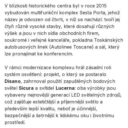
V blízkosti historického centra byl v roce 2015
vybudován multifunkční komplex Sesta Porta, jehož
název je odvozen od čtvrti, v níž se nachází: tvoří jej
čtyři různě vysoké stavby, které dosahují různých
výšek a jsou v nich sídla obchodních firem,
soukromé i veřejné kanceláře, pokladna Toskánských
autobusových linek (Autolinee Toscane) a sál, který
lze pronajímat ke konferencím.
V rámci modernizace komplexu hrál zásadní roli
systém osvětlení: projekt, o který se postaralo
Disano
, zahrnoval použití zapuštěných bodových
světel
Sicura
a svítidel
Lucerna
: oba výrobky jsou
vybaveny nejnovější generací LED světelných zdrojů,
což zajišťuje estetičtější a příjemnější světlo a
především lepší kvalitu, neboť je účinnější,
bezpečnější a šetrnější k lidskému oku i životnímu
prostředí.