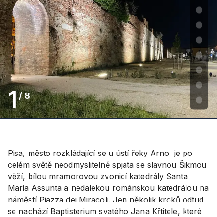
1
/
8
Pisa, město rozkládající se u ústí řeky Arno, je po
celém světě neodmyslitelně spjata se slavnou Šikmou
věží, bílou mramorovou zvonicí katedrály Santa
Maria Assunta a nedalekou románskou katedrálou na
náměstí Piazza dei Miracoli. Jen několik kroků odtud
se nachází Baptisterium svatého Jana Křtitele, které