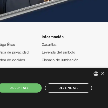
Información
igo Ético
Garantías
ítica de privacidad
Leyenda del símbolo
ítica de cookies
Glosario de iluminación
×
ENGLISH
ACCEPT ALL
DECLINE ALL
ITALIAN