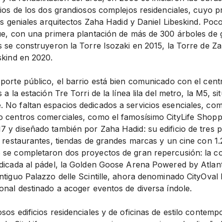
icios de los dos grandiosos complejos residenciales, cuyo 
los geniales arquitectos Zaha Hadid y Daniel Libeskind. Po
que, con una primera plantación de más de 300 árboles de g
es se construyeron la Torre Isozaki en 2015, la Torre de Z
skind en 2020.
porte público, el barrio está bien comunicado con el centr
 a la estación Tre Torri de la línea lila del metro, la M5, s
 No faltan espacios dedicados a servicios esenciales, com
o centros comerciales, como el famosísimo CityLife Shoppin
 y diseñado también por Zaha Hadid: su edificio de tres p
a restaurantes, tiendas de grandes marcas y un cine con 1
 se completaron dos proyectos de gran repercusión: la c
edicada al pádel, la Golden Goose Arena Powered by Atlant
ntiguo Palazzo delle Scintille, ahora denominado CityOval
onal destinado a acoger eventos de diversa índole.
sos edificios residenciales y de oficinas de estilo contem