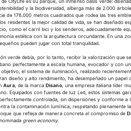
 de CityLife es su parque, un inmenso oasis verde: diseñad
ostenibilidad y la biodiversidad, alberga más de 2.000 árbol
cie de 178.000 metros cuadrados que rodea las tres emble
los residentes la mejor calidad de vida, se han diseñado e
ocio, como el carril bici y los senderos, adecuadamente eq
monía estética con la arquitectura circundante. En una zo
equeños pueden jugar con total tranquilidad.
n verde debía, por lo tanto, recibir la valorización que s
bano perfectamente a escala humana, evocador y con un es
objetivo, el sistema de iluminación, realizado recientemen
gran diseño y alto rendimiento, ha desempeñado un papel d
en
Aura
, de la marca
Disano
, una empresa italiana líder mu
bano. Equipados con fuentes de luz Led, estos sistemas gar
perfectamente controlada, sin dispersiones y conforme a 
tra la contaminación lumínica, respetando plenamente la 
foque que refleja de manera concreta el compromiso de
D
denominada
green economy
.