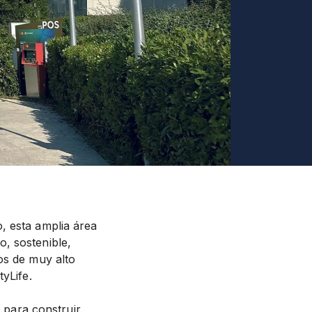
, esta amplia área
, sostenible,
os de muy alto
yLife.
s para construir