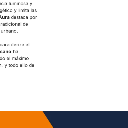
ncia luminosa y
tico y limita las
Aura
destaca por
radicional de
 urbano.
caracteriza al
isano
ha
ando el máximo
n, y todo ello de