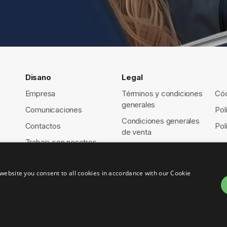
Disano
Legal
Empresa
Términos y condiciones
Cód
generales
Comunicaciones
Pol
Condiciones generales
Contactos
Pol
de venta
Trabaja con nosotros
website you consent to all cookies in accordance with our Cookie
8