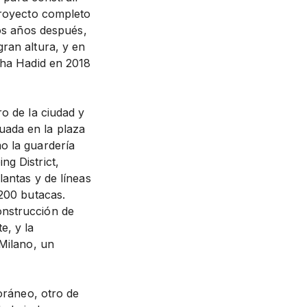
proyecto completo
cos años después,
ran altura, y en
aha Hadid en 2018
o de la ciudad y
ituada en la plaza
o la guardería
g District,
lantas y de líneas
.200 butacas.
onstrucción de
e, y la
 Milano, un
poráneo, otro de