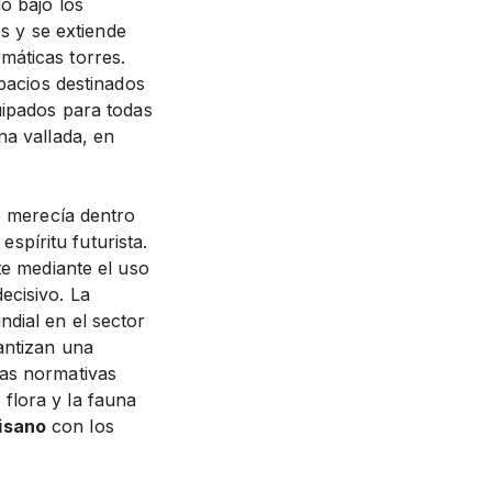
o bajo los
es y se extiende
máticas torres.
spacios destinados
uipados para todas
na vallada, en
e merecía dentro
píritu futurista.
te mediante el uso
ecisivo. La
ndial en el sector
antizan una
las normativas
flora y la fauna
isano
con los