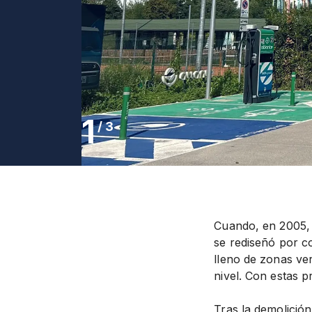
1
/
3
Cuando, en 2005, 
se rediseñó por c
lleno de zonas ve
nivel. Con estas p
Tras la demolición