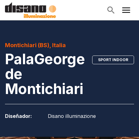
Montichiari (BS), Italia
PalaGeorge
SPORT INDOOR
de
Montichiari
Diseñador
:
Disano illuminazione