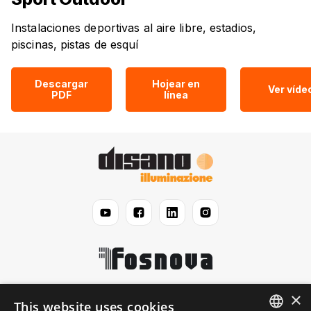
Instalaciones deportivas al aire libre, estadios,
piscinas, pistas de esquí
Descargar
Hojear en
Ver víde
PDF
línea
×
Disano
This website uses cookies