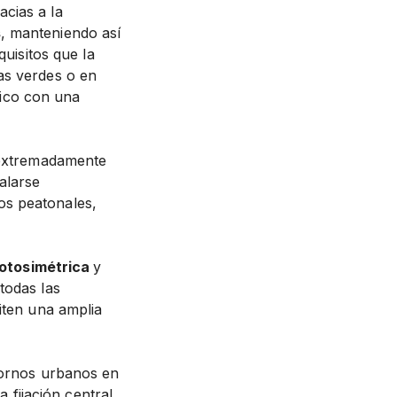
cias a la
s
, manteniendo así
quisitos que la
as verdes o en
ico con una
 extremadamente
alarse
os peatonales,
otosimétrica
y
todas las
iten una amplia
tornos urbanos en
a fijación central