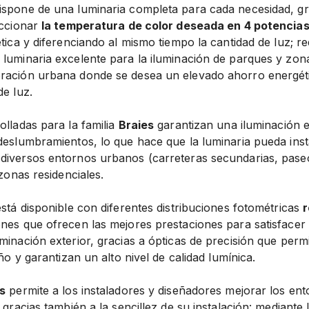
ispone de una luminaria completa para cada necesidad, gra
eccionar
la temperatura de color deseada en 4 potencia
ética y diferenciando al mismo tiempo la cantidad de luz; re
 luminaria excelente para la iluminación de parques y zon
oración urbana donde se desea un elevado ahorro energét
de luz.
olladas para la familia
Braies
garantizan una iluminación
 deslumbramientos, lo que hace que la luminaria pueda inst
diversos entornos urbanos (carreteras secundarias, pase
 zonas residenciales.
stá disponible con diferentes distribuciones fotométricas
r
ones que ofrecen las mejores prestaciones para satisfacer 
minación exterior, gracias a ópticas de precisión que perm
eño y garantizan un alto nivel de calidad lumínica.
s
permite a los instaladores y diseñadores mejorar los en
 gracias también a la sencillez de su instalación: mediante l