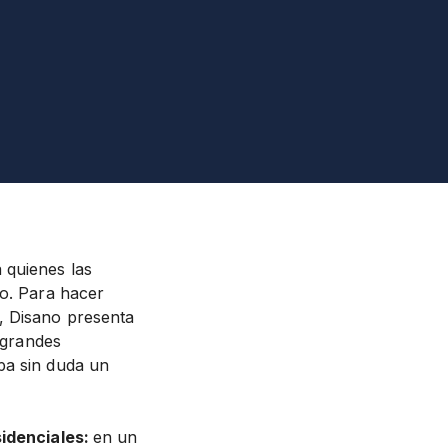
 quienes las
co. Para hacer
, Disano presenta
s grandes
a sin duda un
sidenciales:
en un