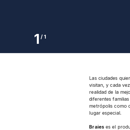
1
/
1
Las ciudades quie
visitan, y cada ve
realidad de la me
diferentes familia
metrópolis como d
lugar especial.
Braies
es el produ