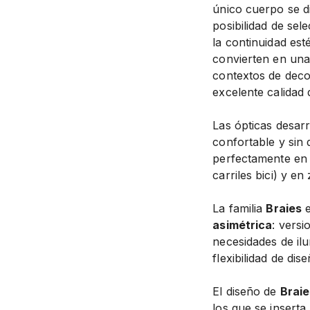
único cuerpo se d
posibilidad de sel
la continuidad est
convierten en una
contextos de dec
excelente calidad 
Las ópticas desarr
confortable y sin
perfectamente en 
carriles bici) y en
La familia
Braies
e
asimétrica
: versi
necesidades de ilu
flexibilidad de dis
El diseño de
Braie
los que se inserta,