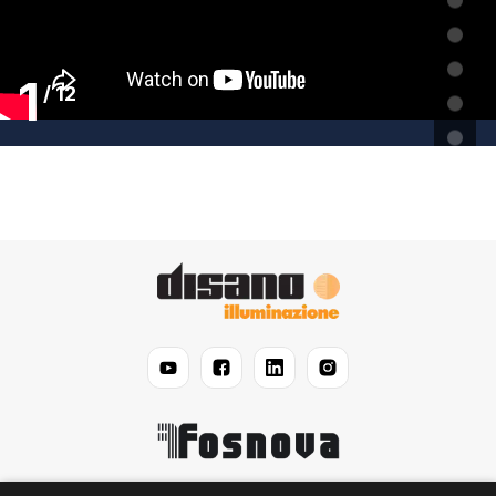
1
/
12