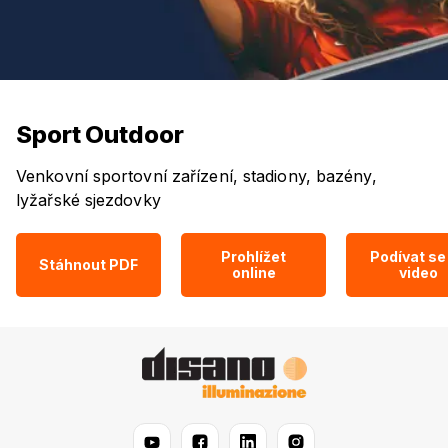
Sport Outdoor
Venkovní sportovní zařízení, stadiony, bazény,
lyžařské sjezdovky
Prohlížet
Podívat se
Stáhnout PDF
online
video