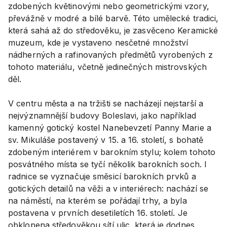
zdobených květinovými nebo geometrickými vzory,
převážně v modré a bílé barvě. Této umělecké tradici,
která sahá až do středověku, je zasvěceno Keramické
muzeum, kde je vystaveno nesčetné množství
nádherných a rafinovaných předmětů vyrobených z
tohoto materiálu, včetně jedinečných mistrovských
děl.
V centru města a na tržišti se nacházejí nejstarší a
nejvýznamnější budovy Boleslavi, jako například
kamenný gotický kostel Nanebevzetí Panny Marie a
sv. Mikuláše postavený v 15. a 16. století, s bohatě
zdobeným interiérem v barokním stylu; kolem tohoto
posvátného místa se tyčí několik barokních soch. I
radnice se vyznačuje směsicí barokních prvků a
gotických detailů na věži a v interiérech: nachází se
na náměstí, na kterém se pořádají trhy, a byla
postavena v prvních desetiletích 16. století. Je
obklopena středověkou sítí ulic, která je dodnes