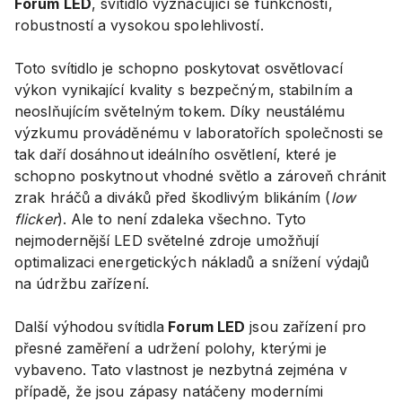
Forum LED
, svítidlo vyznačující se funkčností,
robustností a vysokou spolehlivostí.
Toto svítidlo je schopno poskytovat osvětlovací
výkon vynikající kvality s bezpečným, stabilním a
neoslňujícím světelným tokem. Díky neustálému
výzkumu prováděnému v laboratořích společnosti se
tak daří dosáhnout ideálního osvětlení, které je
schopno poskytnout vhodné světlo a zároveň chránit
zrak hráčů a diváků před škodlivým blikáním (
low
flicker
). Ale to není zdaleka všechno. Tyto
nejmodernější LED světelné zdroje umožňují
optimalizaci energetických nákladů a snížení výdajů
na údržbu zařízení.
Další výhodou svítidla
Forum LED
jsou zařízení pro
přesné zaměření a udržení polohy, kterými je
vybaveno. Tato vlastnost je nezbytná zejména v
případě, že jsou zápasy natáčeny moderními