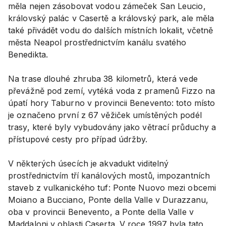
měla nejen zásobovat vodou zámeček San Leucio,
královský palác v Casertě a královský park, ale měla
také přivádět vodu do dalších místních lokalit, včetně
města Neapol prostřednictvím kanálu svatého
Benedikta.
Na trase dlouhé zhruba 38 kilometrů, která vede
převážně pod zemí, vytéká voda z pramenů Fizzo na
úpatí hory Taburno v provincii Benevento: toto místo
je označeno první z 67 věžiček umístěných podél
trasy, které byly vybudovány jako větrací průduchy a
přístupové cesty pro případ údržby.
V některých úsecích je akvadukt viditelný
prostřednictvím tří kanálových mostů, impozantních
staveb z vulkanického tuf: Ponte Nuovo mezi obcemi
Moiano a Bucciano, Ponte della Valle v Durazzanu,
oba v provincii Benevento, a Ponte della Valle v
Maddaloni v oblasti Caserta. V roce 1997 byla tato