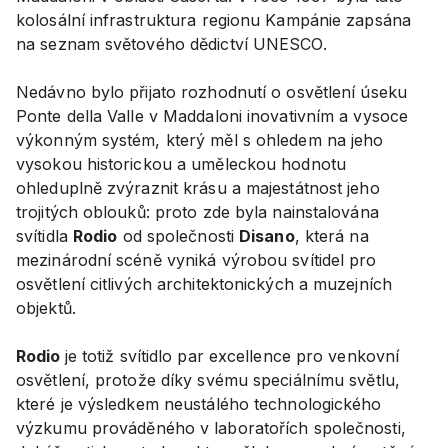
kolosální infrastruktura regionu Kampánie zapsána
na seznam světového dědictví UNESCO.
Nedávno bylo přijato rozhodnutí o osvětlení úseku
Ponte della Valle v Maddaloni inovativním a vysoce
výkonným systém, který měl s ohledem na jeho
vysokou historickou a uměleckou hodnotu
ohleduplně zvýraznit krásu a majestátnost jeho
trojitých oblouků: proto zde byla nainstalována
svítidla
Rodio
od společnosti
Disano
, která na
mezinárodní scéně vyniká výrobou svítidel pro
osvětlení citlivých architektonických a muzejních
objektů.
Rodio
je totiž svítidlo par excellence pro venkovní
osvětlení, protože díky svému speciálnímu světlu,
které je výsledkem neustálého technologického
výzkumu prováděného v laboratořích společnosti,