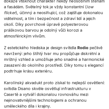
dokáže vtisknout charakter někdy neosobním stěnám
a fasádám. Světelný tok je vždy konstantní (
low
flicker
), účinný a neoslňující, což zajišťuje dokonalou
viditelnost, a tím i bezpečnost a zdraví lidí a jejich
okolí. Díky povrchové úpravě polyesterovou
práškovou barvou je odolný vůči korozi a
atmosférickým vlivům.
Z estetického hlediska je design svítidla
Rodio
pečlivě
navržený: jeho štíhlý tvar mu propůjčuje diskrétní a
mrštný vzhled a umožňuje jeho snadné a harmonické
zasazení do okolního prostředí. Díky tomu s elegancí
podtrhuje krásu exteriéru.
Karolínský akvadukt proto získal to nejlepší osvětlení:
svítidla Disano skvěle osvětlují infrastrukturu v
Casertě a vytváří dokonalou rovnováhu mezi
nejinovativnějšími technologiemi a ochranou
uměleckého díla i krajiny.