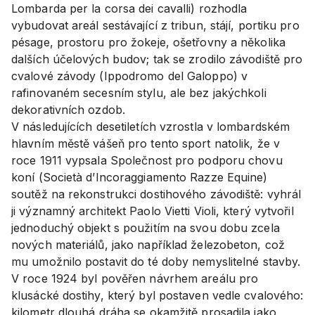
Lombarda per la corsa dei cavalli) rozhodla
vybudovat areál sestávající z tribun, stájí, portiku pro
pésage, prostoru pro žokeje, ošetřovny a několika
dalších účelových budov; tak se zrodilo závodiště pro
cvalové závody (Ippodromo del Galoppo) v
rafinovaném secesním stylu, ale bez jakýchkoli
dekorativních ozdob.
V následujících desetiletích vzrostla v lombardském
hlavním městě vášeň pro tento sport natolik, že v
roce 1911 vypsala Společnost pro podporu chovu
koní (Società d’Incoraggiamento Razze Equine)
soutěž na rekonstrukci dostihového závodiště: vyhrál
ji významný architekt Paolo Vietti Violi, který vytvořil
jednoduchý objekt s použitím na svou dobu zcela
nových materiálů, jako například železobeton, což
mu umožnilo postavit do té doby nemyslitelné stavby.
V roce 1924 byl pověřen návrhem areálu pro
klusácké dostihy, který byl postaven vedle cvalového:
kilometr dlouhá dráha se okamžitě prosadila jako