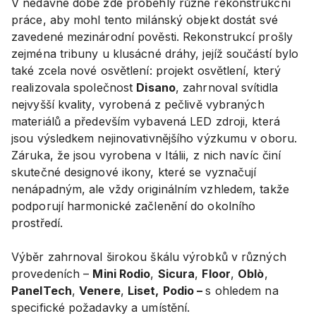
V nedávné době zde proběhly různé rekonstrukční
práce, aby mohl tento milánský objekt dostát své
zavedené mezinárodní pověsti. Rekonstrukcí prošly
zejména tribuny u klusácné dráhy, jejíž součástí bylo
také zcela nové osvětlení: projekt osvětlení, který
realizovala společnost
Disano
, zahrnoval svítidla
nejvyšší kvality, vyrobená z pečlivě vybraných
materiálů a především vybavená LED zdroji, která
jsou výsledkem nejinovativnějšího výzkumu v oboru.
Záruka, že jsou vyrobena v Itálii, z nich navíc činí
skutečné designové ikony, které se vyznačují
nenápadným, ale vždy originálním vzhledem, takže
podporují harmonické začlenění do okolního
prostředí.
Výběr zahrnoval širokou škálu výrobků v různých
provedeních –
Mini Rodio
,
Sicura
,
Floor
,
Oblò
,
PanelTech
,
Venere
,
Liset,
Podio –
s ohledem na
specifické požadavky a umístění.