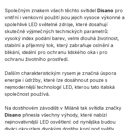
Společným znakem všech těchto svítidel
Disano
pro
vnitřní i venkovní použití jsou jejich vysoce výkonné a
spolehlivé LED světelné zdroje, které dosahují
skutečně výjimečných technických parametrů:
vysoký index podání barev, velmi dlouhá životnost,
stabilní a příjemný tok, který zabraňuje oslnění a
blikání, ideální pro ochranu lidského oka i pro
ochranu životního prostředí.
Dalším charakteristickým rysem je značná úspora
energie i údržby, které lze dosáhnout pouze s
nejmodernější technologií LED, kterou tato italská
společnost používá.
Na dostihovém závodišti v Miláně tak svítidla značky
Disano
přinesla všechny výhody, které nabízí
nejinovativnější LED osvětlení: od nynějška budou
diváci okouzleni divokými dostihy koní pod světly,