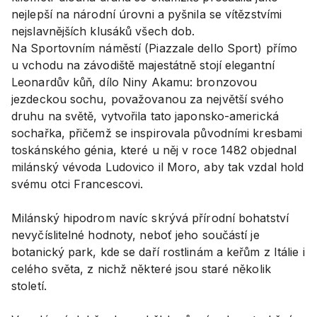
nejlepší na národní úrovni a pyšnila se vítězstvími
nejslavnějších klusáků všech dob.
Na Sportovním náměstí (Piazzale dello Sport) přímo
u vchodu na závodiště majestátně stojí elegantní
Leonardův kůň, dílo Niny Akamu: bronzovou
jezdeckou sochu, považovanou za největší svého
druhu na světě, vytvořila tato japonsko-americká
sochařka, přičemž se inspirovala původními kresbami
toskánského génia, které u něj v roce 1482 objednal
milánský vévoda Ludovico il Moro, aby tak vzdal hold
svému otci Francescovi.
Milánský hipodrom navíc skrývá přírodní bohatství
nevyčíslitelné hodnoty, neboť jeho součástí je
botanický park, kde se daří rostlinám a keřům z Itálie i
celého světa, z nichž některé jsou staré několik
století.