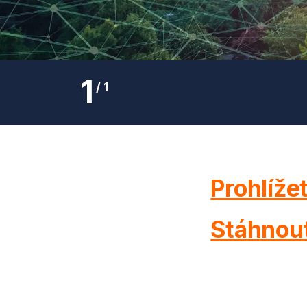
1
/
1
Prohlížet
Stáhnou