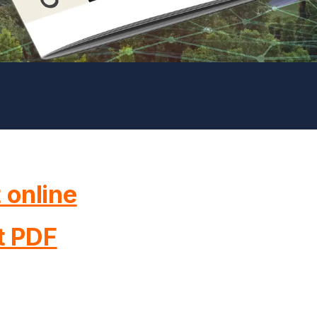
 online
t PDF