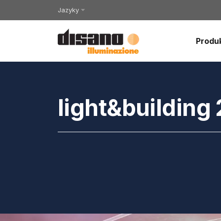
Jazyky
Produ
light&building