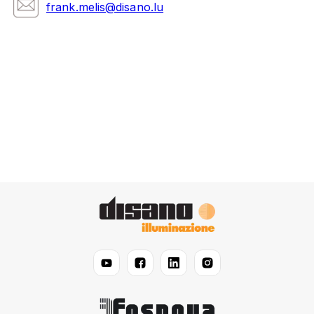
frank.melis@disano.lu