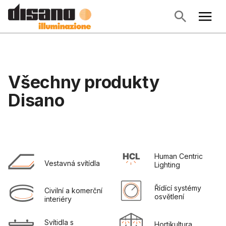
Všechny produkty
Disano
Human Centric 
Vestavná svítídla
Lighting
Řídící systémy 
Civilní a komerční 
osvětlení
interiéry
Svítidla s 
Hortikultura