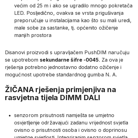
većim od 25 m i ako se ugradilo mnogo pokretača
LED. Posljedično, ovakva se vrsta prigušivanja
preporučuje u instalacijama kao što su mali uredi,
male sobe za sastanke, tj. općenito ožičenje
manjih prostora
Disanovi proizvodi s upravljačem PushDIM naručuju
se upotrebom
sekundarne šifre -0045
. Za ova je
rješenja potrebno jednostavno dodatno ožičenje i
mogućnost upotrebe standardnog gumba N. A.
ŽIČANA rješenja primjenjiva na
rasvjetna tijela DIMM DALI
senzorom prisutnosti namješta se umjetno
osvjetljenje održavajući zadanu vrijednost svjetla
ovisno o prisutnosti osoba i ovisno o doprinosu
umjetne svjetlosti. Integriranim senzorom svjetla