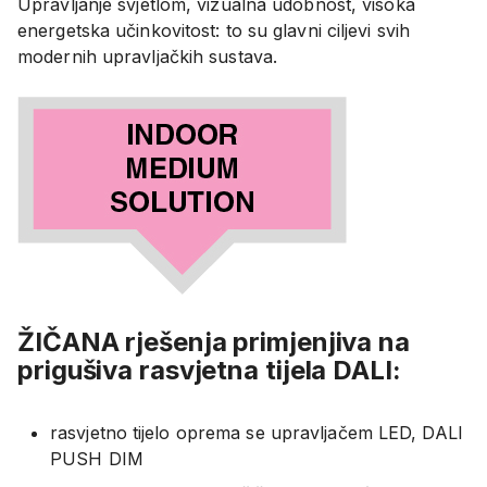
Upravljanje
svjetlom
,
vizualna
udobnost
,
visoka
energetska
učinkovitost
:
to
su
glavni
ciljevi
svih
modernih
upravljačkih
sustava
.
ŽIČANA rješenja primjenjiva na
prigušiva rasvjetna tijela DALI:
rasvjetno tijelo oprema se upravljačem LED, DALI
PUSH DIM