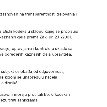
zasnovan na transparentnosti djelovanja i
je Etički kodeks u sklopu kojeg se propisuju
 kaznenih djela prema Zak. ur. 231/2001.
acije, upravljanja i kontrole u skladu sa
e određenih kaznenih djela upraviteljā,
 subjekt oslobađa od odgovornosti,
ture kojom se unapređuju načela
ja dionikā.
društvom moraju pročitati Etički kodeks i
zultirati sankcijama.