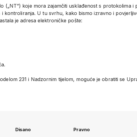
lo („NT”) koje mora zajamčiti usklađenost s protokolima i
 i kontroliranja. U tu svrhu, kako bismo izravno i povjerljiv
astala je adresa elektroničke pošte:
ća.
Modelom 231 i Nadzornim tijelom, moguće je obratiti se U
Disano
Pravno