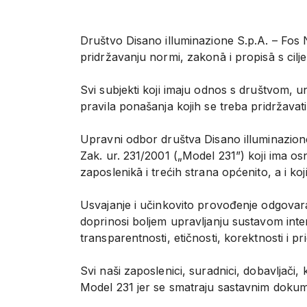
Društvo Disano illuminazione S.p.A. – Fos 
pridržavanju normi, zakonā i propisā s cil
Svi subjekti koji imaju odnos s društvom, un
pravila ponašanja kojih se treba pridržavat
Upravni odbor društva Disano illuminazione S
Zak. ur. 231/2001 („Model 231”) koji ima o
zaposlenikā i trećih strana općenito, a i k
Usvajanje i učinkovito provođenje odgovar
doprinosi boljem upravljanju sustavom int
transparentnosti, etičnosti, korektnosti i pr
Svi naši zaposlenici, suradnici, dobavljači, 
Model 231 jer se smatraju sastavnim dokum