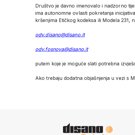
Društvo je davno imenovalo i nadzorno tije
ima autonomne ovlasti pokretanja inicijativa
kršenjima Etičkog kodeksa ili Modela 231, n
odv.disano@disano.it
odv.fosnova@disano.it
putem koje je moguće slati potrebna izvješ
Ako trebaju dodatna objašnjenja u vezi s 