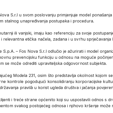
Nova S.r.l u svom poslovanju primjenjuje model ponašanja 
jem stalnog unapređivanja postupaka i procedura.
utarnji ili vanjski, imaju kao referenciju za svoje postupan
i i relevantna etička načela, zadana i u svrhu sprječavanja
.p.A. – Fos Nova S.r.l odlučio je ažurirati i model organiz
snovnu prevencijsku funkciju u odnosu na moguće počinjenj
ojim se može odrediti upraviteljska odgovornost subjekta.
ajućeg Modela 231, osim što predstavlja okolnost kojom se
erne kontrole pogodujući konsolidiranju korporacijske kul
idržavanja pravilā u korist ugleda društva i jačanja povjeren
klijenti i treće strane općenito koji su uspostavili odnos s 
entom svakog postojećeg odnosa i njihovo kršenje može re