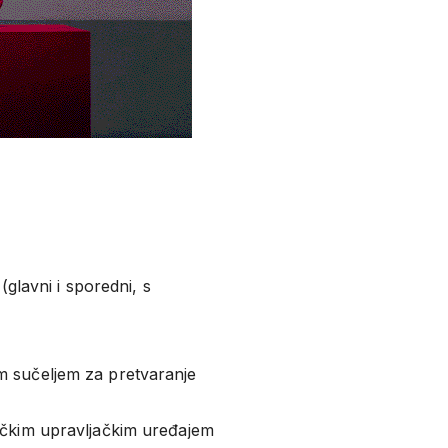
(glavni i sporedni, s
m sučeljem za pretvaranje
ičkim upravljačkim uređajem