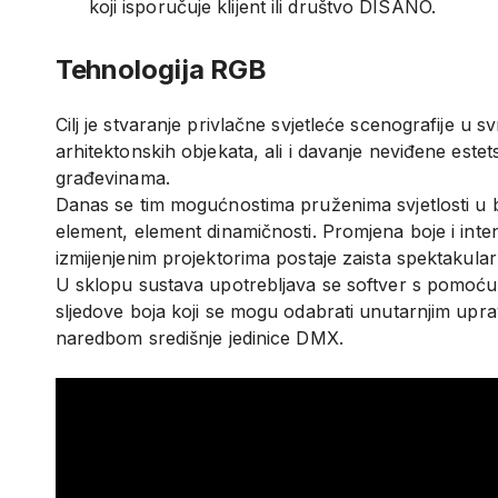
koji isporučuje klijent ili društvo DISANO.
Tehnologija RGB
Cilj je stvaranje privlačne svjetleće scenografije u 
arhitektonskih objekata, ali i davanje neviđene este
građevinama.
Danas se tim mogućnostima pruženima svjetlosti u b
element, element dinamičnosti. Promjena boje i inte
izmijenjenim projektorima postaje zaista spektakul
U sklopu sustava upotrebljava se softver s pomoću
sljedove boja koji se mogu odabrati unutarnjim uprav
naredbom središnje jedinice DMX.