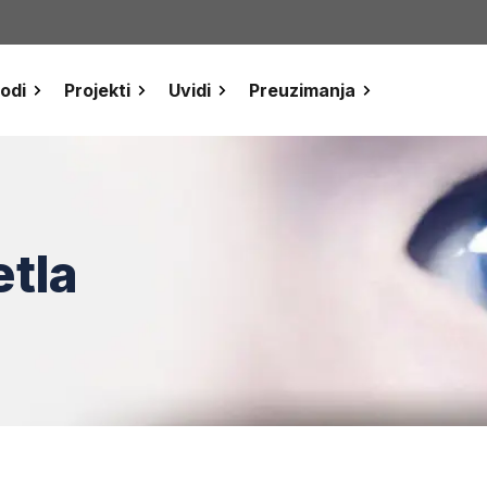
odi
Projekti
Uvidi
Preuzimanja
etla