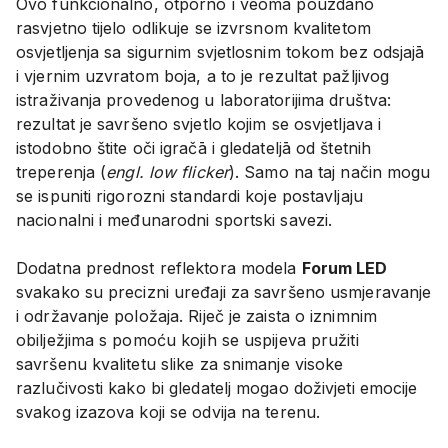
Ovo funkcionalno, otporno i veoma pouzdano
rasvjetno tijelo odlikuje se izvrsnom kvalitetom
osvjetljenja sa sigurnim svjetlosnim tokom bez odsjajā
i vjernim uzvratom boja, a to je rezultat pažljivog
istraživanja provedenog u laboratorijima društva:
rezultat je savršeno svjetlo kojim se osvjetljava i
istodobno štite oči igračā i gledateljā od štetnih
treperenja (
engl. low flicker
). Samo na taj način mogu
se ispuniti rigorozni standardi koje postavljaju
nacionalni i međunarodni sportski savezi.
Dodatna prednost reflektora modela
Forum LED
svakako su precizni uređaji za savršeno usmjeravanje
i održavanje položaja. Riječ je zaista o iznimnim
obilježjima s pomoću kojih se uspijeva pružiti
savršenu kvalitetu slike za snimanje visoke
razlučivosti kako bi gledatelj mogao doživjeti emocije
svakog izazova koji se odvija na terenu.