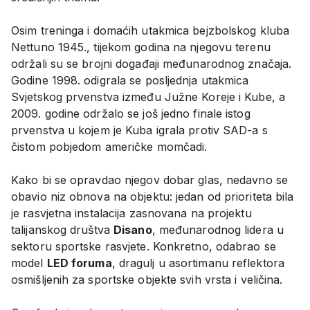
Osim treninga i domaćih utakmica bejzbolskog kluba
Nettuno 1945., tijekom godina na njegovu terenu
održali su se brojni događaji međunarodnog značaja.
Godine 1998. odigrala se posljednja utakmica
Svjetskog prvenstva između Južne Koreje i Kube, a
2009. godine održalo se još jedno finale istog
prvenstva u kojem je Kuba igrala protiv SAD-a s
čistom pobjedom američke momčadi.
Kako bi se opravdao njegov dobar glas, nedavno se
obavio niz obnova na objektu: jedan od prioriteta bila
je rasvjetna instalacija zasnovana na projektu
talijanskog društva
Disano
, međunarodnog lidera u
sektoru sportske rasvjete. Konkretno, odabrao se
model
LED foruma
, dragulj u asortimanu reflektora
osmišljenih za sportske objekte svih vrsta i veličina.