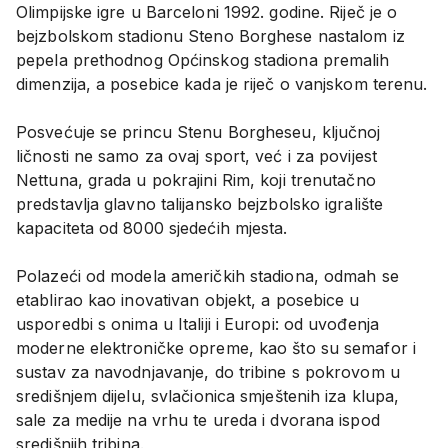
Olimpijske igre u Barceloni 1992. godine. Riječ je o
bejzbolskom stadionu Steno Borghese nastalom iz
pepela prethodnog Općinskog stadiona premalih
dimenzija, a posebice kada je riječ o vanjskom terenu.
Posvećuje se princu Stenu Borgheseu, ključnoj
ličnosti ne samo za ovaj sport, već i za povijest
Nettuna, grada u pokrajini Rim, koji trenutačno
predstavlja glavno talijansko bejzbolsko igralište
kapaciteta od 8000 sjedećih mjesta.
Polazeći od modela američkih stadiona, odmah se
etablirao kao inovativan objekt, a posebice u
usporedbi s onima u Italiji i Europi: od uvođenja
moderne elektroničke opreme, kao što su semafor i
sustav za navodnjavanje, do tribine s pokrovom u
središnjem dijelu, svlačionica smještenih iza klupa,
sale za medije na vrhu te ureda i dvorana ispod
središnjih tribina.