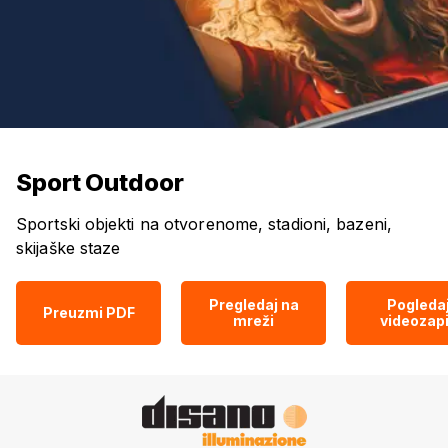
Sport Outdoor
Sportski objekti na otvorenome, stadioni, bazeni,
skijaške staze
Pregledaj na
Pogleda
Preuzmi PDF
mreži
videozap