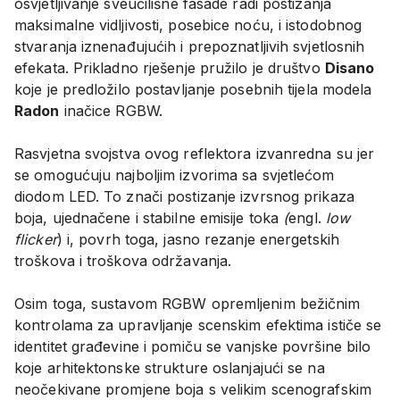
osvjetljivanje sveučilišne fasade radi postizanja
maksimalne vidljivosti, posebice noću, i istodobnog
stvaranja iznenađujućih i prepoznatljivih svjetlosnih
efekata. Prikladno rješenje pružilo je društvo
Disano
koje je predložilo postavljanje posebnih tijela modela
Radon
inačice RGBW.
Rasvjetna svojstva ovog reflektora izvanredna su jer
se omogućuju najboljim izvorima sa svjetlećom
diodom LED. To znači postizanje izvrsnog prikaza
boja, ujednačene i stabilne emisije toka
(
engl.
low
flicker
) i, povrh toga, jasno rezanje energetskih
troškova i troškova održavanja.
Osim toga, sustavom RGBW opremljenim bežičnim
kontrolama za upravljanje scenskim efektima ističe se
identitet građevine i pomiču se vanjske površine bilo
koje arhitektonske strukture oslanjajući se na
neočekivane promjene boja s velikim scenografskim