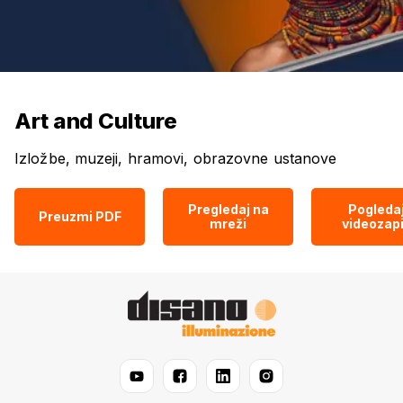
Art and Culture
Izložbe, muzeji, hramovi, obrazovne ustanove
Pregledaj na
Pogleda
Preuzmi PDF
mreži
videozap