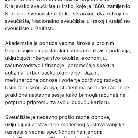
Kraljevsko sveučilište u Irskoj koje je 1880. zamijenilo
Kraljičino sveučilište u Irskoj stvarajući dva odvojena
sveučilišta, Nacionalno sveučilište u Irskoj i Kraljičino
sveučilište u Belfastu.
Akademska je ponuda veoma široka s brojnim
trogodišnjim i magistarskim studijama iz više područja,
uključujući inženjerstvo okoliša, ekonomiju,
računovodstvo i financije, poremećaje spektra
autizma, urbanističko planiranje i dizajn,
međunarodne odnose i vođenje održivog razvoja.
Osim teorijskog studija, studentima se nude radionice i
praktične nastavne sesije kako bi mogli računati na
potpunu pripremu za svoju buduću karijeru.
Sveučilište je nedavno prošlo razne obnove,
uključujući postavljanje modernog sustava vanjske
rasvjete s veoma specifičnom namjenom: