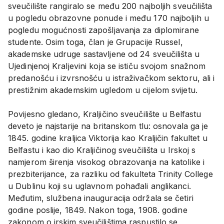
sveučilište rangiralo se među 200 najboljih sveučilišta
u pogledu obrazovne ponude i među 170 najboljih u
pogledu mogućnosti zapošljavanja za diplomirane
studente. Osim toga, član je Grupacije Russel,
akademske udruge sastavljene od 24 sveučilišta u
Ujedinjenoj Kraljevini koja se ističu svojom snažnom
predanošću i izvrsnošću u istraživačkom sektoru, ali i
prestižnim akademskim ugledom u cijelom svijetu.
Povijesno gledano, Kraljičino sveučilište u Belfastu
deveto je najstarije na britanskom tlu: osnovala ga je
1845. godine kraljica Viktorija kao Kraljičin fakultet u
Belfastu i kao dio Kraljičinog sveučilišta u Irskoj s
namjerom širenja visokog obrazovanja na katolike i
prezbiterijance, za razliku od fakulteta Trinity College
u Dublinu koji su uglavnom pohađali anglikanci.
Međutim, službena inauguracija održala se četiri
godine poslije, 1849. Nakon toga, 1908. godine
zakonom o irskim sveučilištima raspustilo se