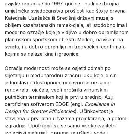
azijske republike do 1997. godine i nudi bezbrojna
umjetnička svjedočanstva prošlosti kao što je drvena
Katedrala Uzašašća ili Središnji državni muzej s
obiljem kazahstanskih remek-djela, ali istodobno ima i
moderno ozračje koje je vidljivo u dobro opremljenom
planinskom sportskom objektu Medeo, najvišem na
svijetu, i u dobro opremljenim trgovačkim centrima u
kojima se nalaze kina i igraonice.
Ozračje modernosti može se osjetiti odmah po
slijetanju u međunarodnu zračnu luku koje je čini
jednostavno dostupnom: nedavno se ne samo
renovirala i ojačala, već i proširila vrhunskim
putničkim terminalom koji je prvi u srednjoj Aziji
certificiran softverom EDGE (engl.
Excellence in
Design for Greater Efficiencies
). Učinkovitost je
stavljena u prvi plan u fazama projektiranja, a potom i
izgradnje. Upotrijebili su se samo visokokvalitetni
izolacijski materijali, oprema za uštedu vode i