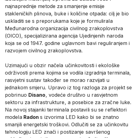
najnaprednije metode za smanjenje emisije
stakleničkih plinova, buke i količine otpada: cilj je bio
uskladiti se s preporukama koje je formulirala
Međunarodna organizacija civilnog zrakoplovstva
(OICO), specijalizirana agencija Ujedinjenih naroda
koja se od 1947. godine uglavnom bavi reguliranjem i
razvojem civilnog zrakoplovstva.
Uzimajući u obzir načela učinkovitosti i ekološke
održivosti prema kojima se vodila izgradnja terminala,
rasvjetni sustav također se morao razvijati u
jednakom smjeru. Upravo iz tog razloga za projekt se
pobrinuo
Disano
, vodeće društvo u rasvjetnom
sektoru za infrastrukture, a posebice za zračne luke.
Na novoj stajanki terminala postavili su se reflektori
modela
Radon
s izvorima LED kako bi se znatno
smanjili energetski troškovi. Odlučiti se za učinkovitu
tehnologiju LED znači i postizanje savršenog