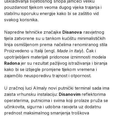
usklađivanja svjetlosnog snopa jamčeći veliku
pouzdanost tijekom veoma dugog vijeka trajanja i
stabilnu isporuku energije kako bi se zaštitio vid
svakog korisnika.
Napredne tehničke značajke
Disanova
rasvjetnog
tijela zatvorene su u tankom kućištu minimalističkih
linija osmišljenom prema načelima renomiranog stila
Proizvedeno u Italiji (engl.
Made in Italy
). Čak i
upotrijebljeni materijali pridonose iznimnosti modela
Radona
jer su rezultat pažljivog istraživanja i biranja
kako bi se izbjegle promjene tijekom vremena i
zajamčilo neusporedivu trajnost i otpornost.
U zračnoj luci Almaly novi putnički terminal sada ima
zaista vrhunsku instalaciju:
Disanovim
reflektorima
operaterima, putnicima i svima koji prolaze pruža se
učinkovita, sigurna i udobna rasvjeta uz dodatnu
prednost maksimalnog smanjenja troškova