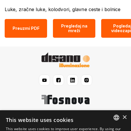
Luke, zračne luke, kolodvori, glavne ceste i bolnice
Pregledaj na
Pogleda
Preuzmi PDF
mreži
videozap
×
Disano
This website uses cookies
This website uses cookies to improve user experience. By using our